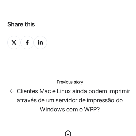
Share this
Share
Share
Share
on
on
on
X
Facebook
LinkedIn
Previous story
← Clientes Mac e Linux ainda podem imprimir
através de um servidor de impressão do
Windows com o WPP?