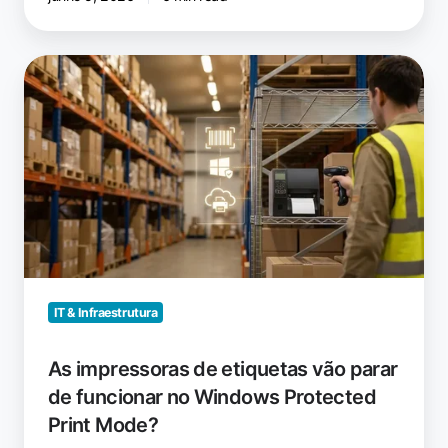
As
impressoras
de
etiquetas
vão
parar
de
funcionar
no
Windows
Protected
IT & Infraestrutura
Print
Mode?
As impressoras de etiquetas vão parar
de funcionar no Windows Protected
Print Mode?