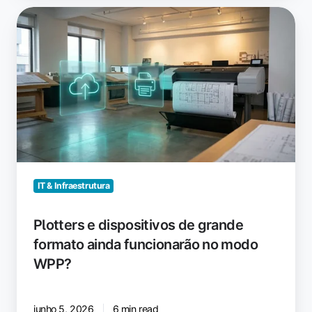
Plotters
e
dispositivos
de
grande
formato
ainda
funcionarão
no
modo
WPP?
IT & Infraestrutura
Plotters e dispositivos de grande
formato ainda funcionarão no modo
WPP?
junho 5, 2026
6 min read