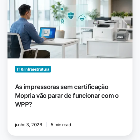
impressoras
sem
certificação
Mopria
vão
parar
de
funcionar
com
o
IT & Infraestrutura
WPP?
As impressoras sem certificação
Mopria vão parar de funcionar com o
WPP?
junho 3, 2026
5 min read