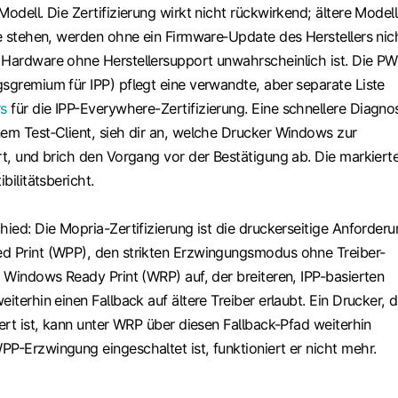
Modell. Die Zertifizierung wirkt nicht rückwirkend; ältere Modell
te stehen, werden ohne ein Firmware‑Update des Herstellers nic
 Hardware ohne Herstellersupport unwahrscheinlich ist. Die P
gsgremium für IPP) pflegt eine verwandte, aber separate Liste
rs
für die IPP-Everywhere-Zertifizierung. Eine schnellere Diagno
nem Test‑Client, sieh dir an, welche Drucker Windows zur
rt, und brich den Vorgang vor der Bestätigung ab. Die markiert
ibilitätsbericht.
hied: Die Mopria-Zertifizierung ist die druckerseitige Anforder
d Print (WPP), den strikten Erzwingungsmodus ohne Treiber-
f Windows Ready Print (WRP) auf, der breiteren, IPP-basierten
eiterhin einen Fallback auf ältere Treiber erlaubt. Ein Drucker, d
iert ist, kann unter WRP über diesen Fallback-Pfad weiterhin
P-Erzwingung eingeschaltet ist, funktioniert er nicht mehr.