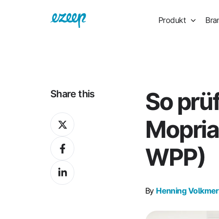
Produkt
Bra
So prüf
Share this
Share
Mopria-
on
Share
X
WPP)
on
Share
Facebook
on
By
Henning Volkmer
LinkedIn