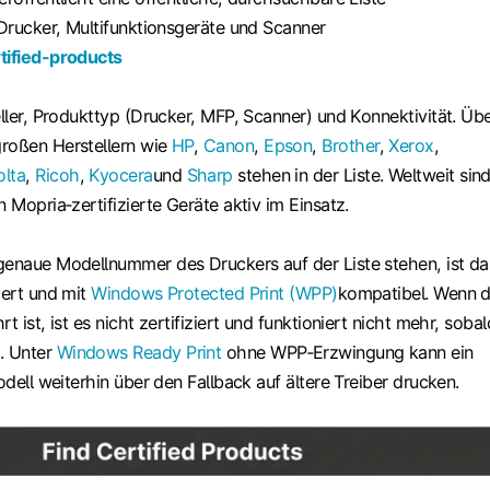
 Drucker, Multifunktionsgeräte und Scanner
tified-products
eller, Produkttyp (Drucker, MFP, Scanner) und Konnektivität. Üb
roßen Herstellern wie
HP
,
Canon
,
Epson
,
Brother
,
Xerox
,
olta
,
Ricoh
,
Kyocera
und
Sharp
stehen in der Liste. Weltweit sin
n Mopria‑zertifizierte Geräte aktiv im Einsatz.
genaue Modellnummer des Druckers auf der Liste stehen, ist da
iert und mit
Windows Protected Print (WPP)
kompatibel. Wenn 
t ist, ist es nicht zertifiziert und funktioniert nicht mehr, sobal
. Unter
Windows Ready Print
ohne WPP‑Erzwingung kann ein
Modell weiterhin über den Fallback auf ältere Treiber drucken.