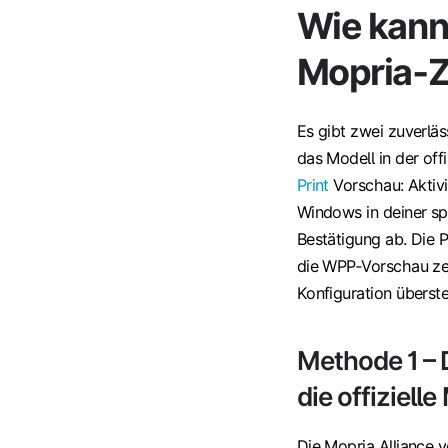
Wie kann 
Mopria‑Z
Es gibt zwei zuverläs
das Modell in der offi
Print
Vorschau
: Akti
Windows in deiner sp
Bestätigung ab. Die P
die WPP‑Vorschau zeig
Konfiguration überst
Methode 1 – 
die offiziell
Die Mopria Alliance v