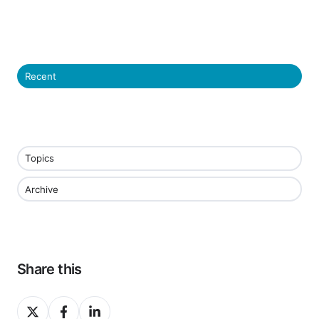
Recent
Topics
Archive
Share this
Share
Share
Share