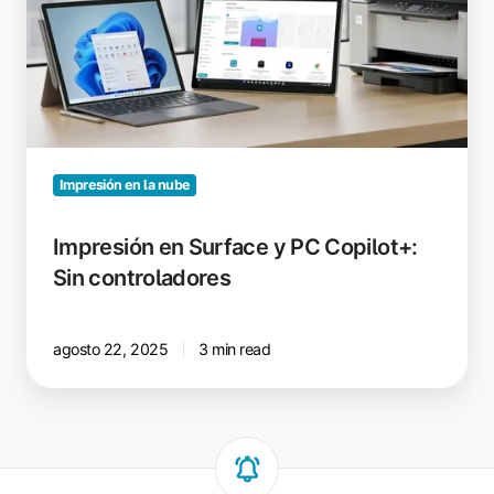
y
PC
Copilot+:
Sin
controladores
Impresión en la nube
Impresión en Surface y PC Copilot+:
Sin controladores
agosto 22, 2025
3 min read