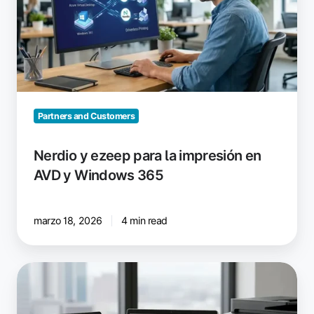
la
impresión
en
AVD
y
Windows
365
Partners and Customers
Nerdio y ezeep para la impresión en
AVD y Windows 365
marzo 18, 2026
4 min read
Impresión
en
Surface