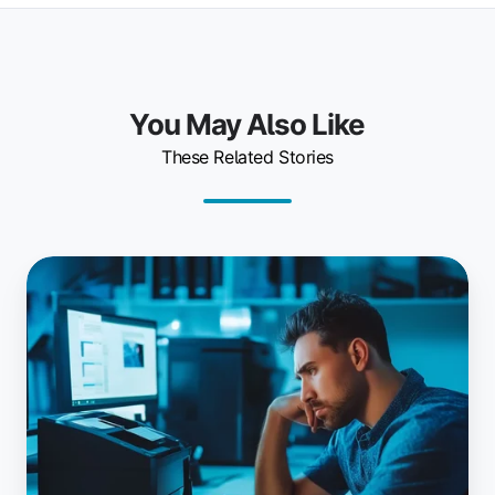
You May Also Like
These Related Stories
¿No
funciona
la
redirección
de
impresoras
de
AVD?
Correcciones