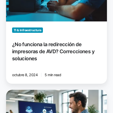
y
soluciones
TI & Infraestructura
¿No funciona la redirección de
impresoras de AVD? Correcciones y
soluciones
octubre 8, 2024
5 min read
Nerdio
y
ezeep
para