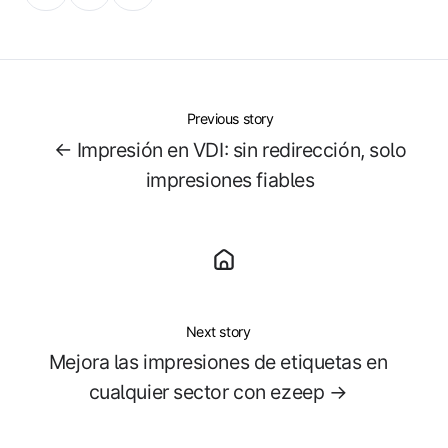
on
on
on
X
Facebook
LinkedIn
Previous story
← Impresión en VDI: sin redirección, solo
impresiones fiables
Next story
Mejora las impresiones de etiquetas en
cualquier sector con ezeep →