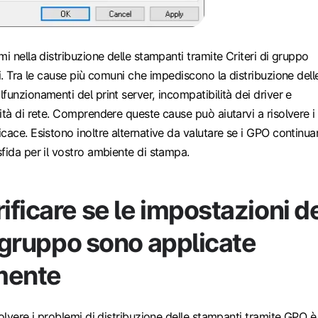
mi nella distribuzione delle stampanti tramite Criteri di gruppo
li. Tra le cause più comuni che impediscono la distribuzione dell
funzionamenti del print server, incompatibilità dei driver e
ità di rete. Comprendere queste cause può aiutarvi a risolvere i
cace. Esistono inoltre alternative da valutare se i GPO continu
fida per il vostro ambiente di stampa.
ficare se le impostazioni d
i gruppo sono applicate
mente
solvere i problemi di distribuzione delle stampanti tramite GPO è