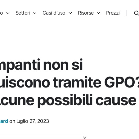
to
Settori
Casi d'uso
Risorse
Prezzi
mpanti non si
buiscono tramite GPO
lcune possibili cause
hard
on luglio 27, 2023