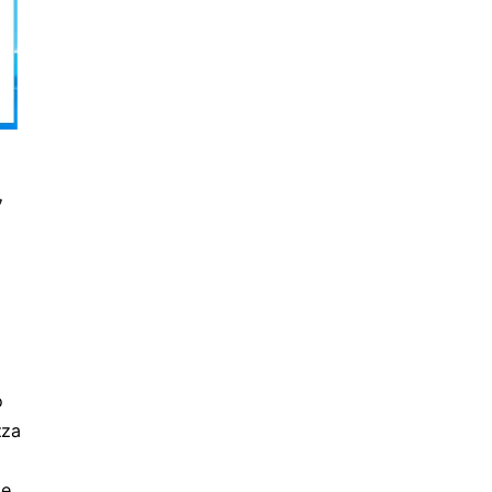
r
o
zza
 e