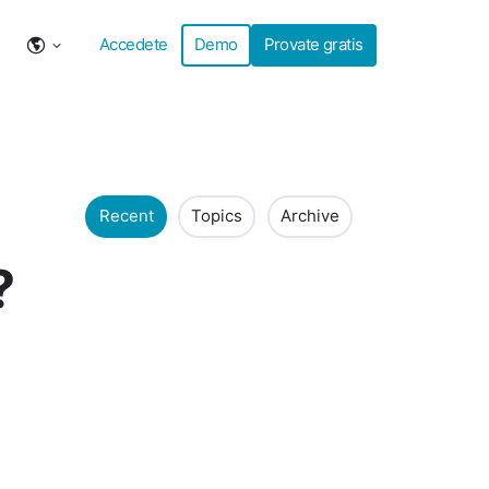
Accedete
Demo
Provate gratis
Recent
Topics
Archive
?