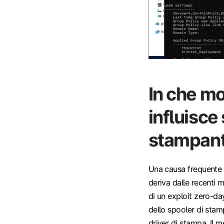
In che mo
influisce
stampant
Una causa frequente d
deriva dalle recenti m
di un exploit zero-da
dello spooler di stam
driver di stampa. Il 