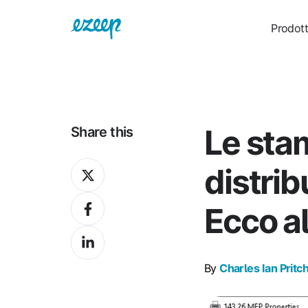
Prodot
Le sta
Share this
Share
distri
on
Share
X
Ecco a
on
Share
Facebook
on
By
Charles Ian Pritc
LinkedIn