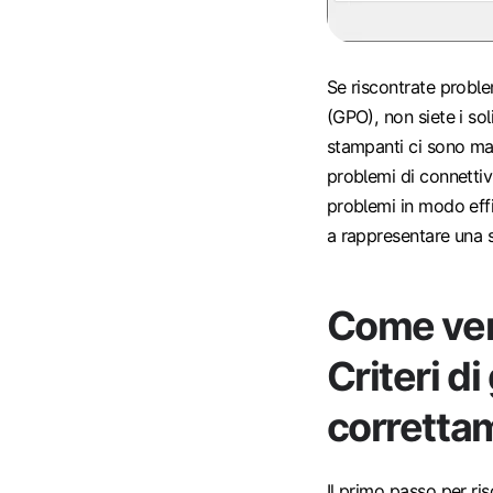
Se riscontrate proble
(GPO), non siete i so
stampanti ci sono mal
problemi di connettiv
problemi in modo effi
a rappresentare una s
Come veri
Criteri d
corretta
Il primo passo per ri