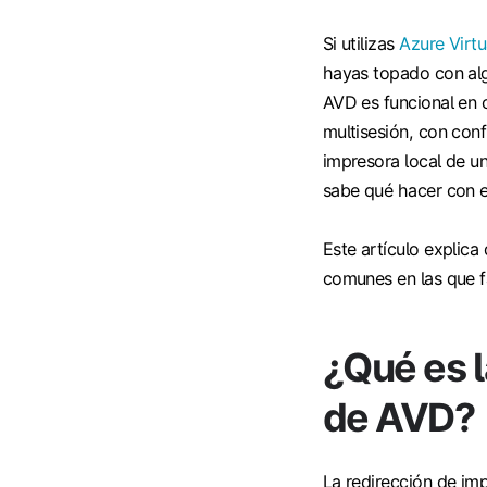
Si utilizas
Azure Virt
hayas topado con alg
AVD es funcional en c
multisesión, con con
impresora local de u
sabe qué hacer con e
Este artículo explica
comunes en las que fa
¿Qué es l
de AVD?
La redirección de im