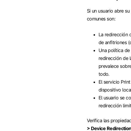
Si un usuario abre s
comunes son:
La redirección 
de anfitriones
Una política de 
redirección de 
prevalece sobre
todo.
El servicio Prin
dispositivo loca
El usuario se c
redirección limi
Verifica las propieda
> Device Redirectio