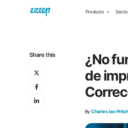
Producto
Secto
¿No fu
Share this
Share
de imp
on
Share
X
Correc
on
Share
Facebook
on
By
Charles Ian Pritc
LinkedIn