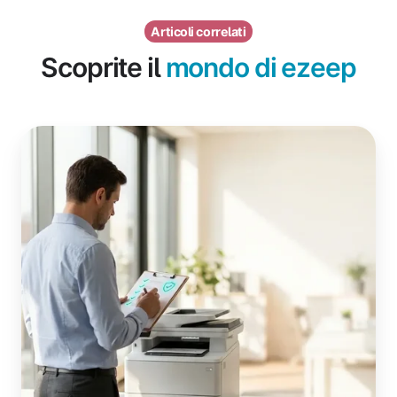
Articoli correlati
Scoprite il
mondo di ezeep
Checklist:
Preparazione
a
Windows
Protected
Print