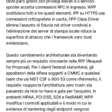
terze parti girano con privilegi elevati e il servizio
spooler accetta connessioni RPC in ingresso. WPP
sostituisce tutti e tre questi elementi. IPP su HTTPS usa
connessioni crittografate in uscita, l'IPP Class Driver
elimina l'assunto di fiducia nei driver condivisi e
l'eliminazione del server di stampa locale riduce la
superficie di attacco che i framework zero trust
evidenziano.
Questo cambiamento architetturale sta diventando
sempre più un requisito vincolante nelle RFP (Request
for Proposal). Per i clienti federali statunitensi, gli
appaltatori della difesa soggetti a CMMC e qualsiasi
team che usi NIST CSF o 800-53 come riferimento, il
requisito «supporta l'architettura zero trust» sta
passando da nice-to-have a gate per l'acquisto. In
ambienti HIPAA, PCI-DSS, SOX e FedRAMP, WPP
modifica i controlli applicabili e il modo in cui le
evidenze di hardening degli endpoint vengono