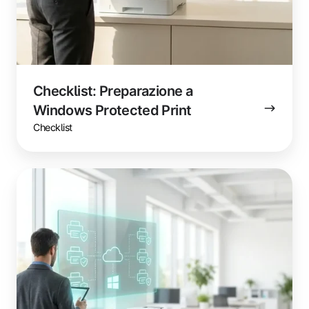
Checklist: Preparazione a
Windows Protected Print
Checklist
Guida:
WPP
e
il
vostro
parco
stampanti
(percorso
pratico)