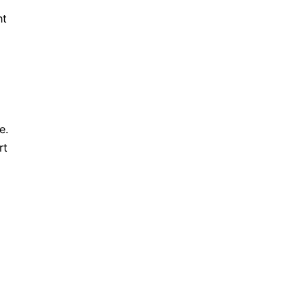
ht
e.
rt