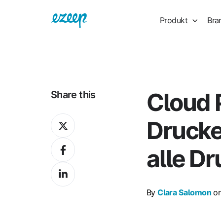
Produkt
Bra
Cloud P
Share this
Share
Drucke
on
Share
X
alle D
on
Share
Facebook
on
By
Clara Salomon
on
LinkedIn