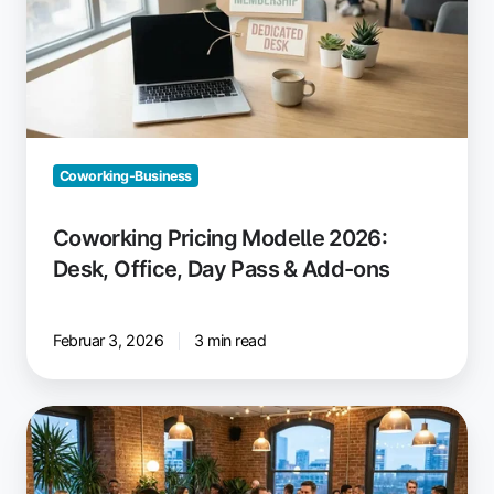
Desk,
Office,
Day
Pass
&
Add-
ons
Coworking-Business
Coworking Pricing Modelle 2026:
Desk, Office, Day Pass & Add-ons
Februar 3, 2026
3 min read
Events,
die
wirklich