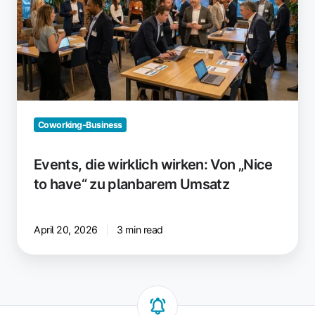
wirken:
Von
„Nice
to
have“
zu
planbarem
Umsatz
Coworking-Business
Events, die wirklich wirken: Von „Nice
to have“ zu planbarem Umsatz
April 20, 2026
3 min read