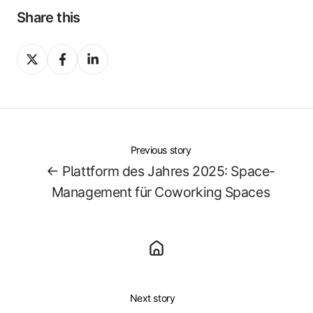
Share this
Share
Share
Share
on
on
on
X
Facebook
LinkedIn
Previous story
← Plattform des Jahres 2025: Space-
Management für Coworking Spaces
Next story