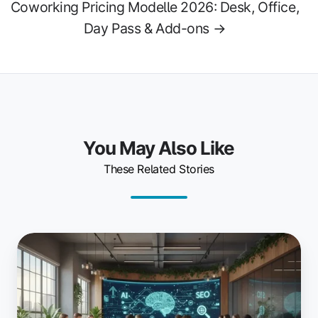
Coworking Pricing Modelle 2026: Desk, Office,
Day Pass & Add-ons →
You May Also Like
These Related Stories
Steigere
die
Sichtbarkeit
deines
Coworking