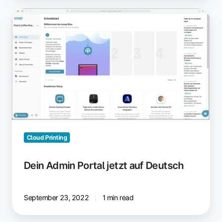
Dein
Admin
Portal
jetzt
auf
Deutsch
Cloud Printing
Dein Admin Portal jetzt auf Deutsch
September 23, 2022
1 min read