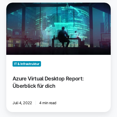
Azure
Virtual
Desktop
Report:
Überblick
für
dich
IT & Infrastruktur
Azure Virtual Desktop Report:
Überblick für dich
Juli 4, 2022
4 min read