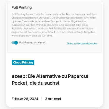
ezeep:
Die
Alternative
zu
Papercut
Pocket,
die
du
suchst
Cloud Printing
ezeep: Die Alternative zu Papercut
Pocket, die du suchst
Februar 28, 2024
3 min read