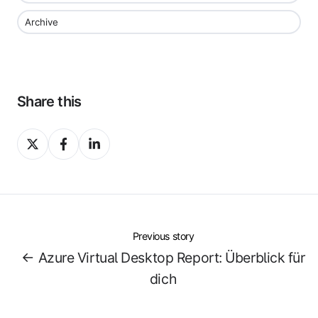
Archive
Share this
Share
Share
Share
on
on
on
X
Facebook
LinkedIn
Previous story
← Azure Virtual Desktop Report: Überblick für
dich