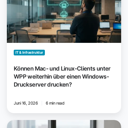
Linux-
Clients
unter
WPP
weiterhin
über
einen
Windows-
IT & Infrastruktur
Druckserver
drucken?
Können Mac- und Linux-Clients unter
WPP weiterhin über einen Windows-
Druckserver drucken?
Juni 16, 2026
6 min read
Drucken