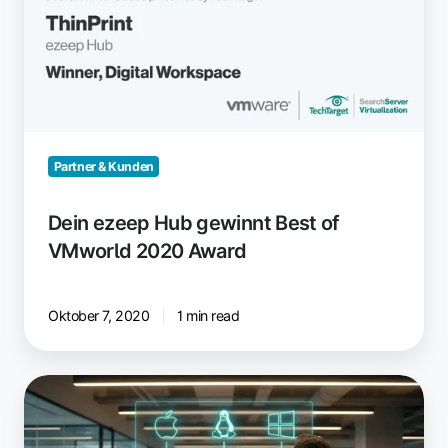
Best
of
VMworld
2020
Award
Partner & Kunden
Dein ezeep Hub gewinnt Best of
VMworld 2020 Award
Oktober 7, 2020
1 min read
Können
Mac-
und