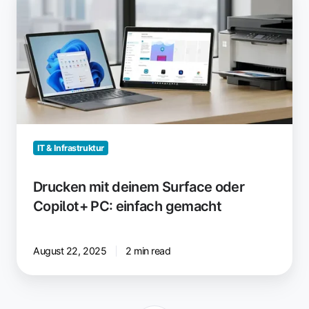
mit
deinem
Surface
oder
Copilot+
PC:
einfach
gemacht
IT & Infrastruktur
Drucken mit deinem Surface oder
Copilot+ PC: einfach gemacht
August 22, 2025
2 min read