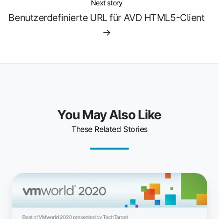
Next story
Benutzerdefinierte URL für AVD HTML5-Client
→
You May Also Like
These Related Stories
Dein
ezeep
Hub
gewinnt