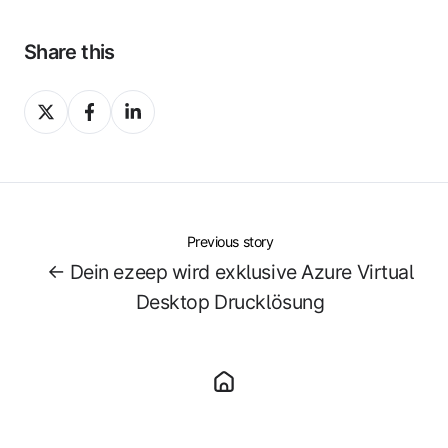
Share this
Share
Share
Share
on
on
on
X
Facebook
LinkedIn
Previous story
← Dein ezeep wird exklusive Azure Virtual
Desktop Drucklösung