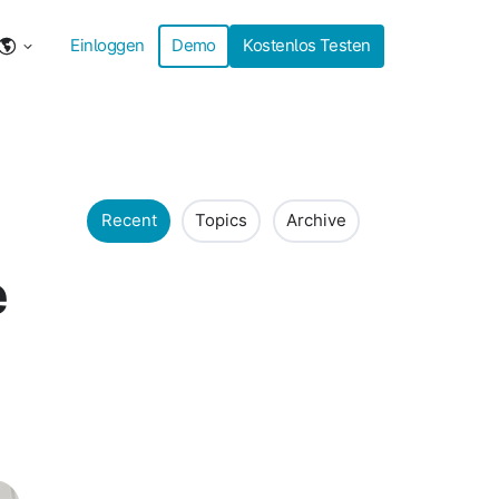
Einloggen
Demo
Kostenlos Testen
Recent
Topics
Archive
e