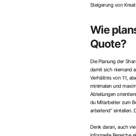
Steigerung von Kreati
Wie plan
Quote?
Die Planung der Shar
damit sich niemand au
Verhältnis von 1:1, al
minimalen und maxim
Abteilungen orientie
du Mitarbeiter zum Bei
arbeitend“ einteilen.
Denk daran, auch vie
informelle Bereiche e