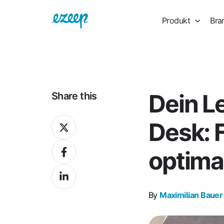
Produkt
Bra
Dein L
Share this
Share
Desk: F
on
Share
X
optima
on
Share
Facebook
on
By
Maximilian Bauer
LinkedIn