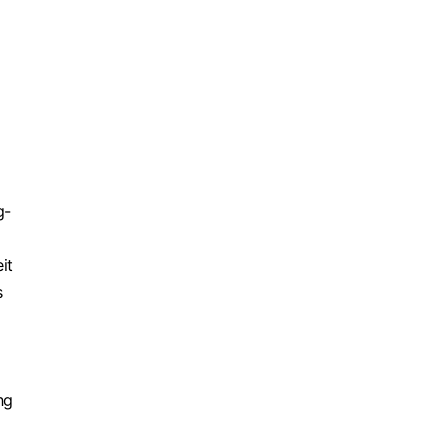
g-
it
s
ng