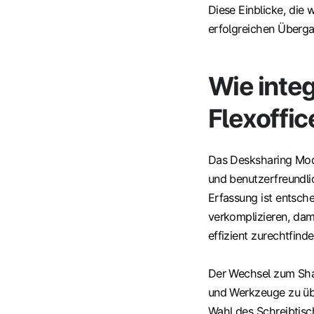
Diese Einblicke, die w
erfolgreichen Überga
Wie integ
Flexoffic
Das Desksharing Model
und benutzerfreundl
Erfassung ist entsch
verkomplizieren, dami
effizient zurechtfinde
Der Wechsel zum Sha
und Werkzeuge zu übe
Wahl des Schreibtisc