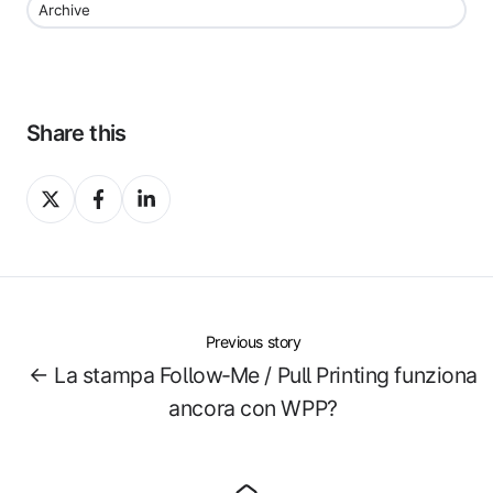
Archive
Share this
Share
Share
Share
on
on
on
X
Facebook
LinkedIn
Previous story
← La stampa Follow‑Me / Pull Printing funziona
ancora con WPP?