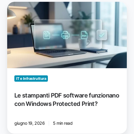
Le
stampanti
PDF
software
funzionano
con
Windows
Protected
Print?
IT e Infrastruttura
Le stampanti PDF software funzionano
con Windows Protected Print?
giugno 19, 2026
5 min read