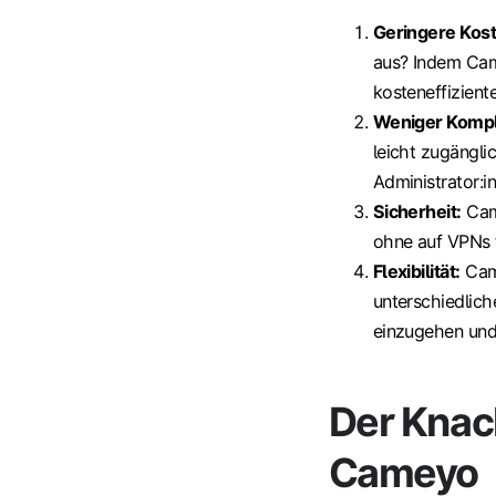
Geringere Kos
aus? Indem Came
kosteneffizient
Weniger Kompl
leicht zugängli
Administrator:i
Sicherheit:
Came
ohne auf VPNs 
Flexibilität:
Came
unterschiedlich
einzugehen und 
Der Knac
Cameyo