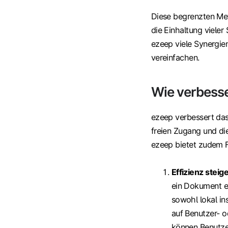
Diese begrenzten Met
die Einhaltung viele
ezeep viele Synergi
vereinfachen.
Wie verbess
ezeep verbessert da
freien Zugang und di
ezeep bietet zudem F
Effizienz stei
ein Dokument e
sowohl lokal ins
auf Benutzer- 
können Benutzer