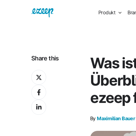
Produkt
Bra
Was is
Share this
Share
Überbl
on
Share
X
ezeep 
on
Share
Facebook
on
By
Maximilian Bauer
LinkedIn