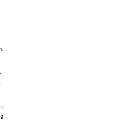
n.
t
:
ie
ng