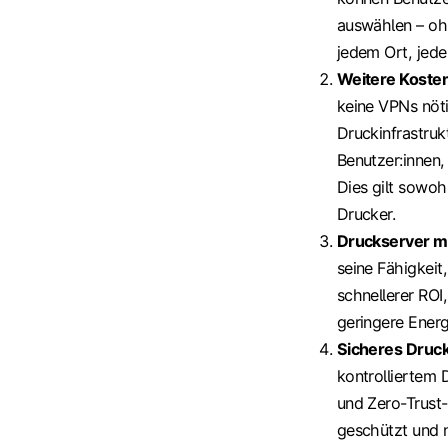
auswählen – ohn
jedem Ort, jede
Weitere Koste
keine VPNs nöt
Druckinfrastru
Benutzer:innen
Dies gilt sowohl
Drucker.
Druckserver m
seine Fähigkeit,
schnellerer ROI
geringere Energ
Sicheres Druc
kontrolliertem
und Zero-Trust-
geschützt und n