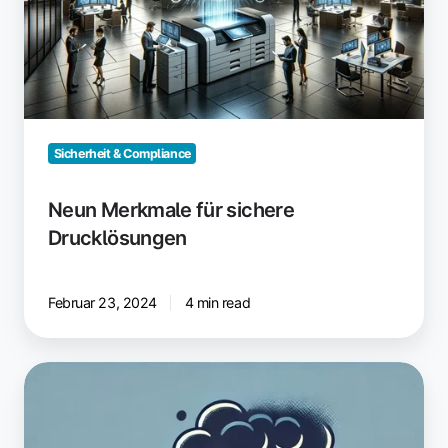
Sicherheit & Compliance
Neun Merkmale für sichere
Drucklösungen
Februar 23, 2024
4 min read
Sicherheitslücke
bei
Seiko-
Epson-