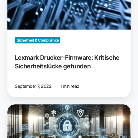
Sicherheit & Compliance
Lexmark Drucker-Firmware: Kritische
Sicherheitslücke gefunden
September 7, 2022
1 min read
Neun
Merkmale
für
sichere
Drucklösungen