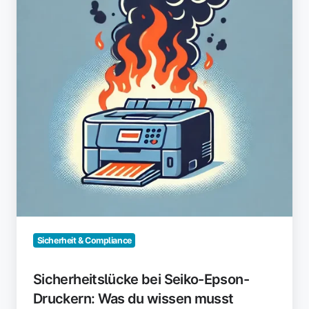
Druckern:
Was
du
wissen
musst
Sicherheit & Compliance
Sicherheitslücke bei Seiko-Epson-
Druckern: Was du wissen musst