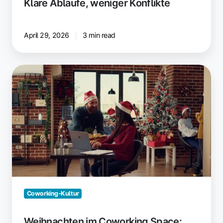
Klare Abläufe, weniger Konflikte
April 29, 2026
3 min read
Weihnachten
im
Coworking
Space:
Festliche
Ideen
für
dich
Coworking-Kultur
Weihnachten im Coworking Space: