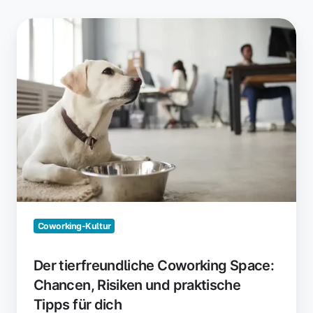
Der
tierfreundliche
Coworking
Space:
Chancen,
Risiken
und
praktische
Tipps
für
dich
Coworking-Kultur
Der tierfreundliche Coworking Space:
Chancen, Risiken und praktische
Tipps für dich