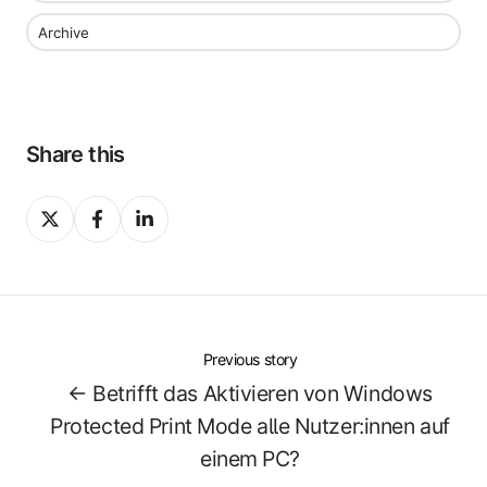
Archive
Share this
Share
Share
Share
on
on
on
X
Facebook
LinkedIn
Previous story
← Betrifft das Aktivieren von Windows
Protected Print Mode alle Nutzer:innen auf
einem PC?