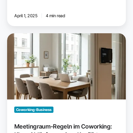
April 1, 2025
4 min read
Meetingraum-
Regeln
im
Coworking:
Klare
Abläufe,
weniger
Konflikte
Coworking-Business
Meetingraum-Regeln im Coworking: