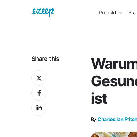
Produkt
Bra
Warum
Share this
Share
Gesund
on
Share
X
ist
on
Share
Facebook
on
By
Charles Ian Pritc
LinkedIn