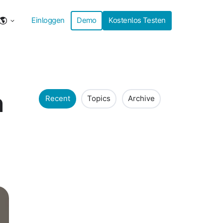
Einloggen
Demo
Kostenlos Testen
n
Recent
Topics
Archive