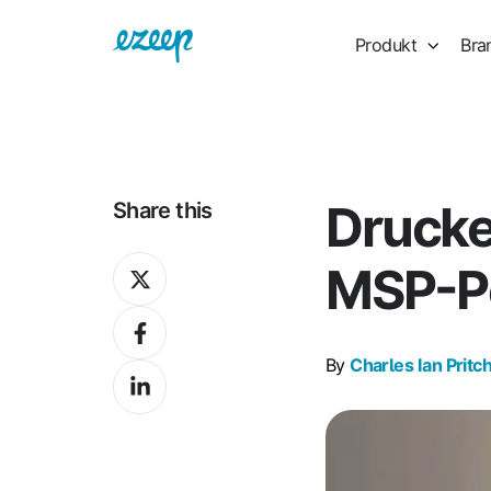
Produkt
Bra
Drucken
Share this
Share
MSP-Po
on
Share
X
on
By
Charles Ian Pritc
Share
Facebook
on
LinkedIn