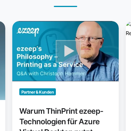
Warum
e
ThinPrint
is
ezeep-
C
Technologien
En
für
R
Azure
Virtual
Desktop
nutzt
Partner & Kunden
Warum ThinPrint ezeep-
Technologien für Azure