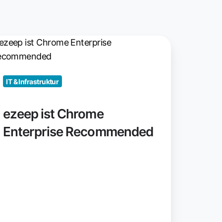
zeep
t
hrome
IT & Infrastruktur
terprise
ecommended
ezeep ist Chrome
Enterprise Recommended