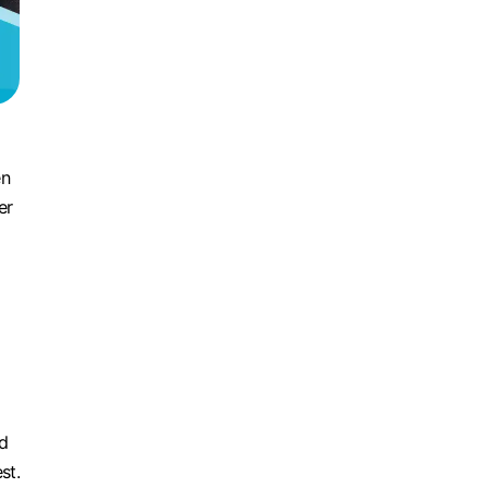
en
er
d
st.