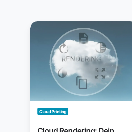
Cloud
Rendering:
Dein
Weg
zum
einfachen
Drucken
Cloud Printing
Cloud Rendering: Dein