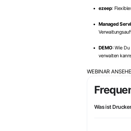
ezeep
: Flexibl
Managed Servi
Verwaltungsauf
DEMO
: Wie Du
verwalten kanns
WEBINAR ANSEH
Frequen
Was ist Drucke