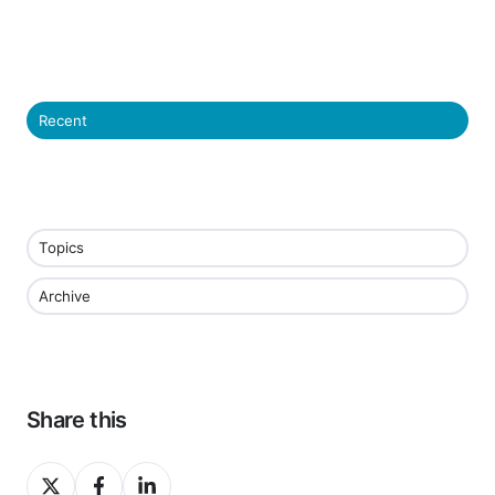
Recent
Topics
Archive
Share this
Share
Share
Share