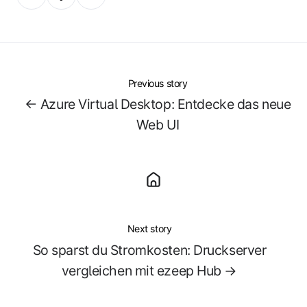
on
on
on
X
Facebook
LinkedIn
Previous story
← Azure Virtual Desktop: Entdecke das neue
Web UI
Next story
So sparst du Stromkosten: Druckserver
vergleichen mit ezeep Hub →