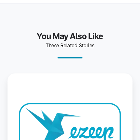
You May Also Like
These Related Stories
Die
ezeep
App
für
Lexmark
ist
da