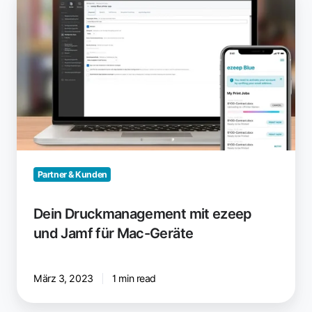
Druckmanagement
mit
ezeep
und
Jamf
für
Mac-
Geräte
Partner & Kunden
Dein Druckmanagement mit ezeep
und Jamf für Mac-Geräte
März 3, 2023
1 min read