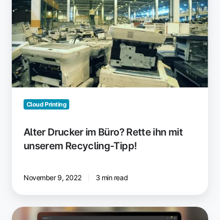
im
Büro?
Rette
ihn
mit
unserem
Recycling-
Tipp!
Cloud Printing
Alter Drucker im Büro? Rette ihn mit
unserem Recycling-Tipp!
November 9, 2022
3 min read
Dein