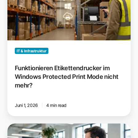
Protected
Print
Mode
nicht
mehr?
IT & Infrastruktur
Funktionieren Etikettendrucker im
Windows Protected Print Mode nicht
mehr?
Juni 1, 2026
4 min read
Cloud-
Desktop-