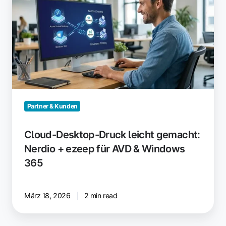
Druck
leicht
gemacht:
Nerdio
+
ezeep
für
AVD
&
Partner & Kunden
Windows
365
Cloud-Desktop-Druck leicht gemacht:
Nerdio + ezeep für AVD & Windows
365
März 18, 2026
2 min read