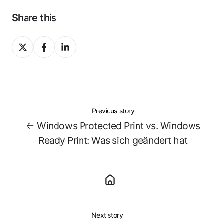
Share this
Share
Share
Share
on
on
on
X
Facebook
LinkedIn
Previous story
← Windows Protected Print vs. Windows
Ready Print: Was sich geändert hat
Next story