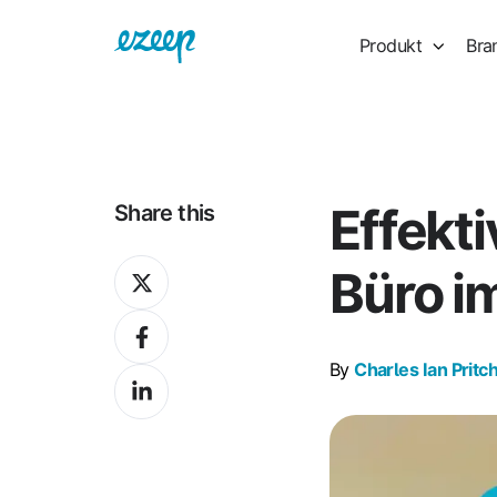
Produkt
Bra
Effekt
Share this
Share
Büro i
on
Share
X
on
By
Charles Ian Pritc
Share
Facebook
on
LinkedIn