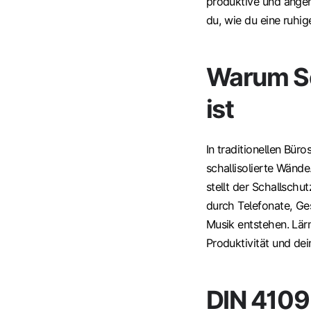
produktive und angen
du, wie du eine ruhi
Warum Sc
ist
In traditionellen Bür
schallisolierte Wände
stellt der Schallsch
durch Telefonate, G
Musik entstehen. Lär
Produktivität und dei
DIN 4109 